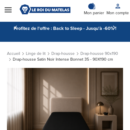
Skip to Content
Mon panier
Mon compte
Profitez de l'offre : Back to Sleep - Jusqu'à -60% !
Accueil
Linge de lit
Drap-housse
Drap-housse 90x190
Drap-housse Satin Noir Intense Bonnet 35 - 90X190 cm