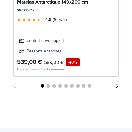
So
Matelas Antarctique 140x200 cm
1
SWISSWAY
SW
4.5
16
avis
Confort enveloppant
Ressorts ensachés
539,00 €
1
599,00 €
-10%
Livraison sous 1 à 2 semaines
Liv