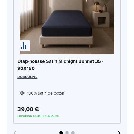
Pr
Drap-housse Satin Midnight Bonnet 35 -
90
90X190
DR
DORSOLINE
100% satin de coton
39,00 €
3
Livraison sous 3 à 4 jours
Liv