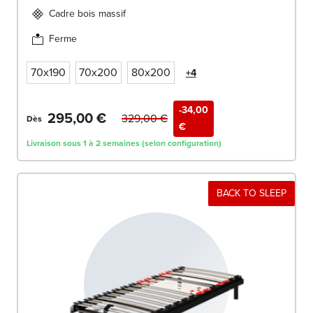
Cadre bois massif
Ferme
70x190
70x200
80x200
+4
-34,00
295,00 €
329,00 €
Dès
€
Livraison sous 1 à 2 semaines (selon configuration)
BACK TO SLEEP