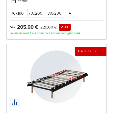
Ferme
70x190
70x200
80x200
+4
205,00 €
229,00 €
-10%
Dès
Livraison sous 1 à 2 semaines (selon configuration)
BACK TO SLEEP