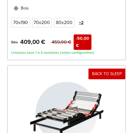
Bois
70x190
70x200
80x200
+2
-50,00
409,00 €
459,00 €
Dès
€
Livraison sous 1 à 2 semaines (selon configuration)
BACK TO SLEEP