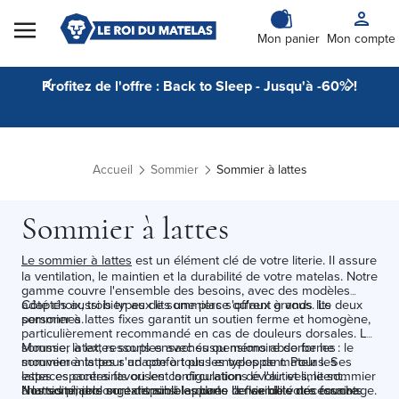
Skip to Content
Mon panier
Mon compte
Profitez de l'offre : Back to Sleep - Jusqu'à -60% !
Accueil
Sommier
Sommier à lattes
Sommier à lattes
Le sommier à lattes
est un élément clé de votre literie. Il assure
la ventilation, le maintien et la durabilité de votre matelas. Notre
gamme couvre l'ensemble des besoins, avec des modèles
adaptés aussi bien aux lits une place qu'aux grands lits deux
Côté choix, trois types de sommiers s'offrent à vous. Le
personnes.
sommier à lattes fixes garantit un soutien ferme et homogène,
particulièrement recommandé en cas de douleurs dorsales. Le
sommier à lattes souples avec suspensions absorbe les
Mousse, latex, ressorts ensachés ou mémoire de forme : le
mouvements pour un confort plus enveloppant. Pour les
sommier à lattes s'adapte à tous les types de matelas. Ses
espaces contraints ou les configurations évolutives, le sommier
lattes espacées favorisent la circulation de l'air et limitent
à lattes pliable ou extensible apporte la flexibilité nécessaire.
l'humidité, prolongeant ainsi la durée de vie de votre couchage.
Nos sommiers sont disponibles dans l'ensemble des formats