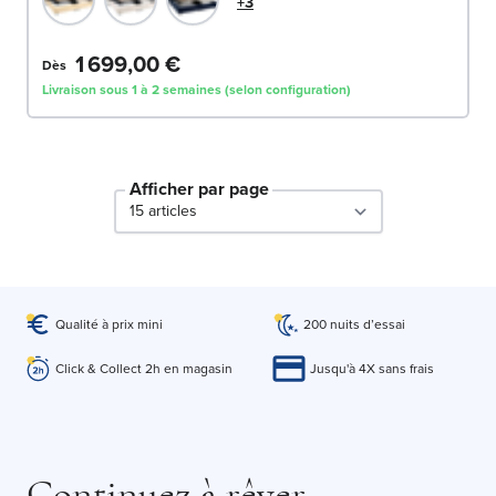
+3
1 699,00 €
Dès
Livraison sous 1 à 2 semaines (selon configuration)
Afficher par page
par page
Qualité à prix mini
200 nuits d’essai
Click & Collect 2h en magasin
Jusqu'à 4X sans frais
Continuez à rêver.