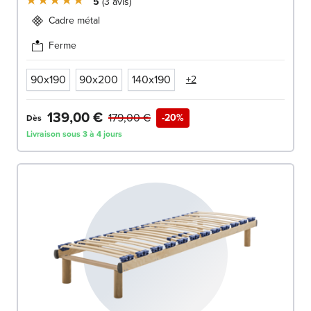
5
3
avis
Cadre métal
Ferme
90x190
90x200
140x190
+2
139,00 €
179,00 €
-20%
Dès
Livraison sous 3 à 4 jours