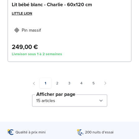
Lit bébé blanc - Charlie - 60x120 cm
LITTLE LION
Pin massif
249,00 €
Livraison sous 1 à 2 semaines
You're currently reading page
Page
Page
Page
Page
1
2
3
4
5
Afficher par page
par page
Qualité à prix mini
200 nuits d’essai