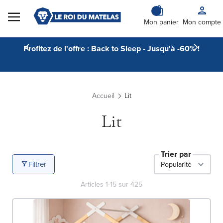
Skip to Content
Mon panier
Mon compte
Profitez de l'offre : Back to Sleep - Jusqu'à -60% !
Accueil
Lit
Lit
Trier par
Filtrer
Articles
1
-
15
sur
425